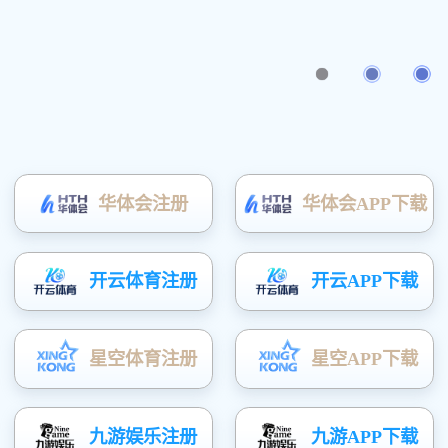
收纳家 · 收藏爱
了解详细
版权所有(C)广东富矿智能家居有限公司
粤ICP备20052163号
技术支持：
凤