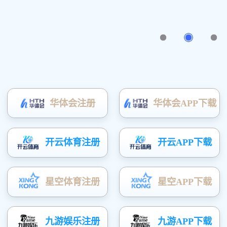
收纳家 · 收藏爱
了解详细
版权所有(C)广东富矿智能家居有限公司
粤ICP备20052163号
技术支持：
凤