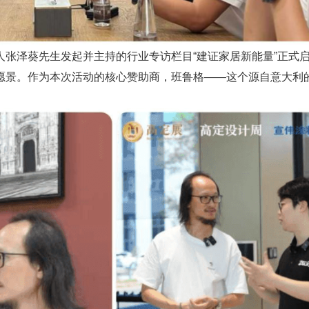
人张泽葵先生发起并主持的行业专访栏目“建证家居新能量”正式
愿景。作为本次活动的核心赞助商，班鲁格——这个源自意大利