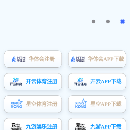
收纳家 · 收藏爱
了解详细
版权所有(C)广东富矿智能家居有限公司
粤ICP备20052163号
技术支持：
凤