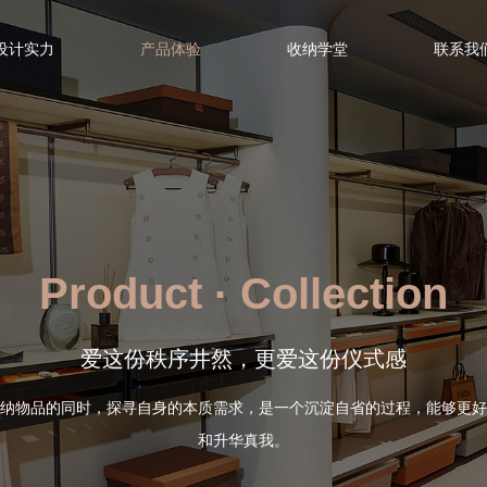
设计实力
产品体验
收纳学堂
联系我
Product · Collection
爱这份秩序井然，更爱这份仪式感
纳物品的同时，探寻自身的本质需求，是一个沉淀自省的过程，能够更好
和升华真我。