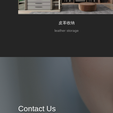
皮革收纳
leather storage
Contact Us